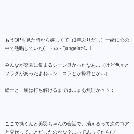
もうOPを見た時から嬉しくて（1年ぶりだし）一緒に心の
中で熱唱していた(｀・ω・´)angelaｻｲｺｰ!
みんなが楽園に集まるシーン良かったなあ…（けど色々と
フラグがあったよね…ショコラとか操君とか…）
総士と一騎は打ち解けるまでは…まあ無理か＾＾；
ここで操くんと美羽ちゃんの会話で、消えるって次のコア
と交代ってことだったのかな？…って思ってたら(ノ