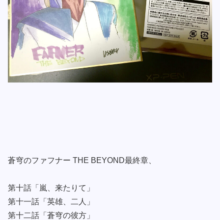
蒼穹のファフナー THE BEYOND最終章、
第十話「嵐、来たりて」
第十一話「英雄、二人」
第十二話「蒼穹の彼方」