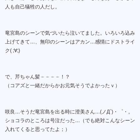
人も自己犠牲の人だし。
竜宮島のシーンで気づいたら泣いてました。いろいろ込み
上げてきて…、無印のシーンはアカン…感情にドストライ
ク( ;∀;)
で、芹ちゃん髪－－－－！？
（コアズと一緒だからかお元気そうでよかったｖ）
咲良…そうだ竜宮島を出る時に澄美さん…(ノД`)・゜・。
ショコラのところは号泣だった…（でも絶対こんなシーン
入れてくると思ってたよ；）